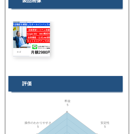
製品画像
評価
料金
5
操作のわかりやすさ
安定性
5
5