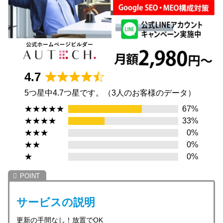
4.7
R
5つ星中4.7つ星です。（3人のお客様のデータ）
a
t
★★★★★
67%
e
★★★★
33%
d
★★★
0%
4
★★
0%
.
★
0%
7
o
u
サービスの説明
t
o
更新の手間なし！放置でOK