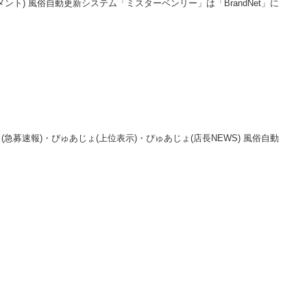
t(コメント) 風俗自動更新システム「ミスターベンリー」は「BrandNet」に
急募速報)・ぴゅあじょ(上位表示)・ぴゅあじょ(店長NEWS) 風俗自動