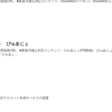
理画面URL：■更新可能な対応コンテンツ・BrandNet(クーポン)・BrandNe
ト ぴゅあじょ
理画面URL：■更新可能な対応コンテンツ・ぴゅあじょ(PR動画)・ぴゅあじょ(
ゅあじ...
公式アカウント作成サービスの提案