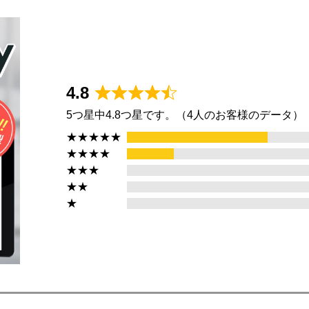
4.8
R
5つ星中4.8つ星です。（4人のお客様のデータ）
a
t
★★★★★
e
★★★★
d
★★★
4
★★
.
★
8
o
u
t
o
f